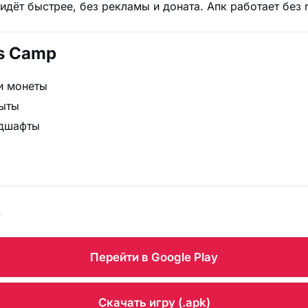
дёт быстрее, без рекламы и доната. Апк работает без r
ds Camp
и монеты
рыты
ндшафты
p
Перейти в Google Play
Скачать игру (.apk)