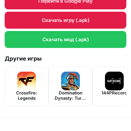
Перейти в Google Play
Скачать игру (.apk)
Скачать мод (.apk)
Другие игры
Crossfire:
Domination
144PRecord
Legends
Dynasty: Turn-
Based