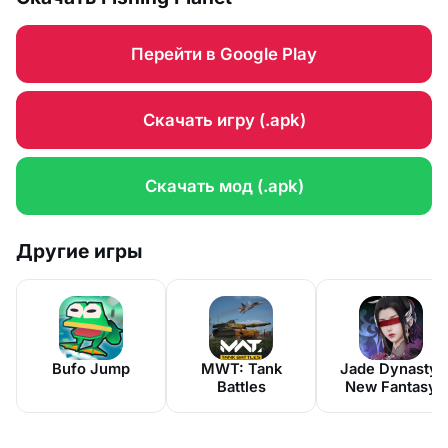
Перейти в Google Play
Скачать игру (.apk)
Скачать мод (.apk)
Другие игры
Bufo Jump
MWT: Tank
Jade Dynasty:
Battles
New Fantasy