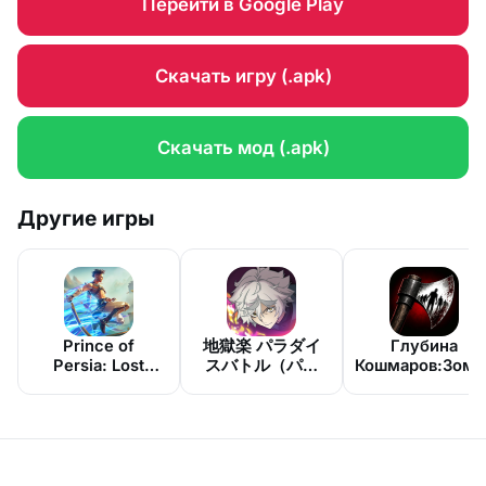
Перейти в Google Play
Скачать игру (.apk)
Скачать мод (.apk)
Другие игры
Prince of
地獄楽 パラダイ
Глубина
Persia: Lost
スバトル（パラ
Кошмаров:Зомб
Crown
バト）