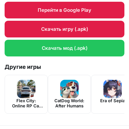
Перейти в Google Play
Скачать игру (.apk)
Скачать мод (.apk)
Другие игры
Flex City:
CatDog World:
Era of Sepia
Online RP Car
After Humans
Game