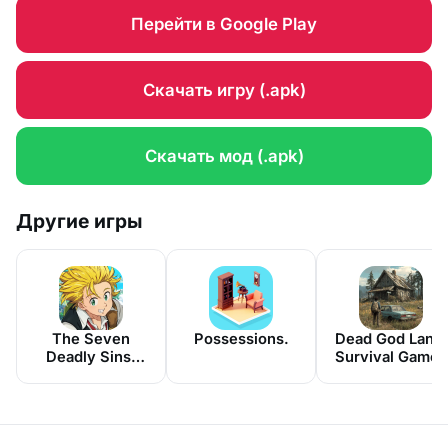
Перейти в Google Play
Скачать игру (.apk)
Скачать мод (.apk)
Другие игры
The Seven
Possessions.
Dead God Land:
Deadly Sins:
Survival Games
Origin