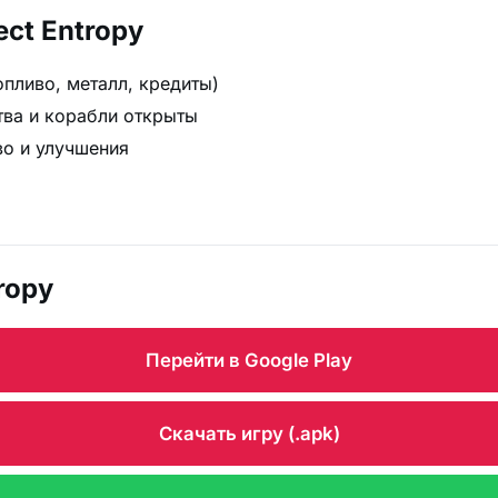
ect Entropy
пливо, металл, кредиты)
тва и корабли открыты
во и улучшения
ropy
Перейти в Google Play
Скачать игру (.apk)