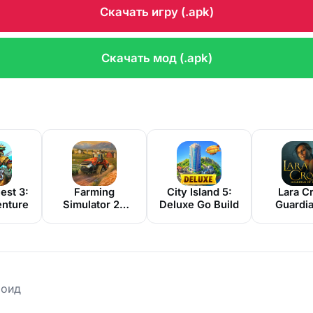
Скачать игру (.apk)
Скачать мод (.apk)
est 3:
Farming
City Island 5:
Lara Cr
nture
Simulator 26
Deluxe Go Build
Guardia
Mobile
Ligh
роид