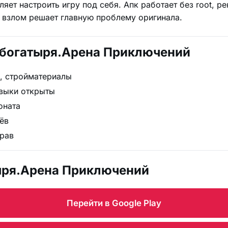
ет настроить игру под себя. Апк работает без root, р
 взлом решает главную проблему оригинала.
и богатыря.Арена Приключений
а, стройматериалы
авыки открыты
оната
ёв
прав
ыря.Арена Приключений
Перейти в Google Play