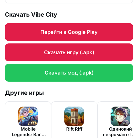
Скачать Vibe City
Перейти в Google Play
Скачать игру (.apk)
Скачать мод (.apk)
Другие игры
Mobile
Rift Riff
Одинокий
Legends: Bang
некромант: Idl