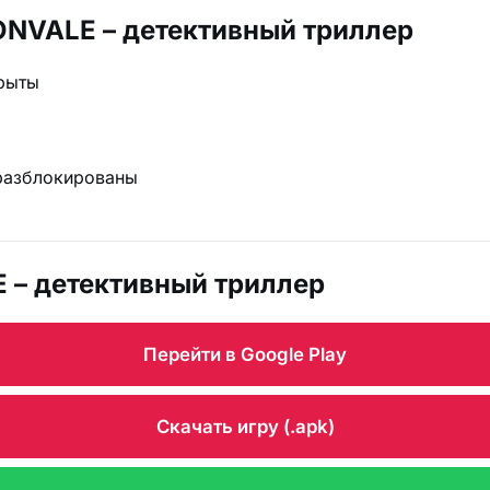
ONVALE – детективный триллер
крыты
разблокированы
 – детективный триллер
Перейти в Google Play
Скачать игру (.apk)